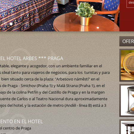
des
OFER
DEL HOTEL ARBES *** PRAGA
table, elegante y acogedor, con un ambiente familiar en el
 ideal tanto para viajeros de negocios, para los turistas y para
y bien situado cerca de la plaza: "Arbesovo náměstí" en el
s de Praga - Smíchov (Praha 5) y Malá Strana (Praha 1), en el
ajo de la colina Petřín y del Castillo de Praga y en la margen
l puente de Carlos o al Teatro Nacional dura aproximadamente
os del hotel, y la estación de metro (Anděl - línea B) está a 3
IENTO EN EL HOTEL
el centro de Praga