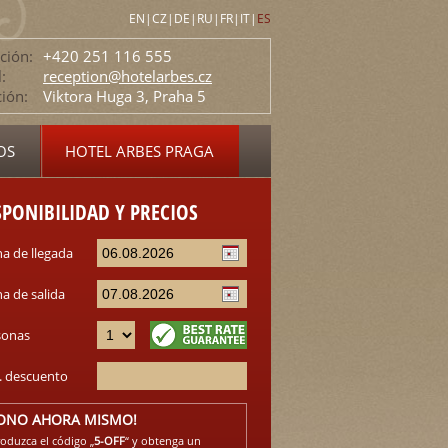
EN
|
CZ
|
DE
|
RU
|
FR
|
IT
|
ES
ción:
+420 251 116 555
:
reception@hotelarbes.cz
ción:
Viktora Huga 3, Praha 5
OS
HOTEL ARBES PRAGA
SPONIBILIDAD Y PRECIOS
a de llegada
a de salida
sonas
. descuento
ONO AHORA MISMO!
roduzca el código „
5-OFF
“ y obtenga un