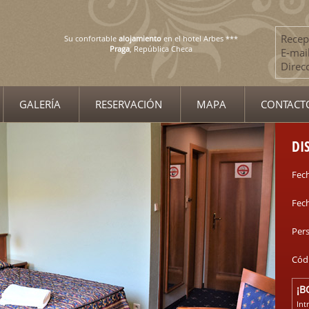
Recep
Su confortable
alojamiento
en el hotel Arbes ***
Praga
, República Checa
E-mail
Direc
GALERÍA
RESERVACIÓN
MAPA
CONTACT
DI
Fech
Fech
Per
Cód
¡B
Int