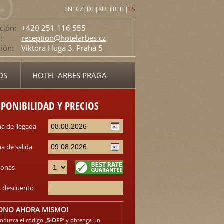
EN
|
CZ
|
DE
|
RU
|
FR
|
IT
|
ES
ción:
+420 251 116 555
:
reception@hotelarbes.cz
ción:
Viktora Huga 3, Praha 5
OS
HOTEL ARBES PRAGA
SPONIBILIDAD Y PRECIOS
a de llegada
a de salida
sonas
. descuento
ONO AHORA MISMO!
roduzca el código „
5-OFF
“ y obtenga un