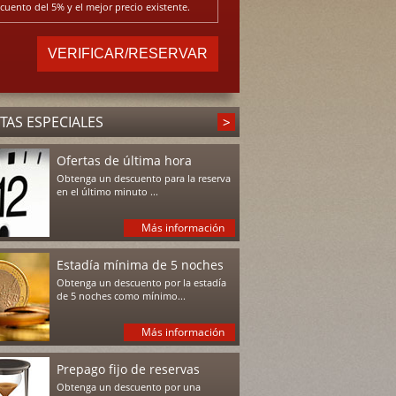
cuento del 5% y el mejor precio existente.
TAS ESPECIALES
Ofertas de última hora
Obtenga un descuento para la reserva
en el último minuto ...
Más información
Estadía mínima de 5 noches
Obtenga un descuento por la estadía
de 5 noches como mínimo...
Más información
Prepago fijo de reservas
Obtenga un descuento por una