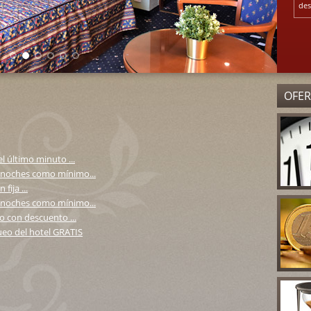
des
OFER
l último minuto ...
 noches como mínimo...
ija ...
 noches como mínimo...
o con descuento ...
ueo del hotel GRATIS