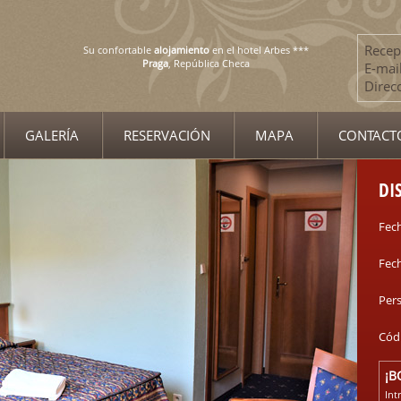
Recep
Su confortable
alojamiento
en el hotel Arbes ***
Praga
, República Checa
E-mail
Direc
GALERÍA
RESERVACIÓN
MAPA
CONTACT
DI
Fech
Fech
Per
Cód
¡B
Int