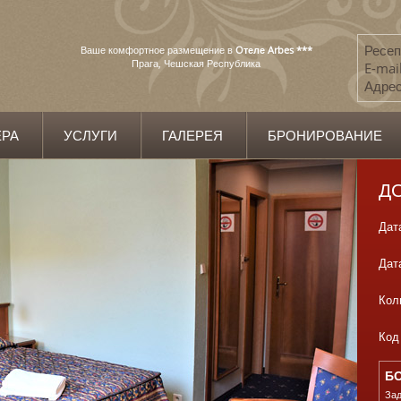
Ресеп
Ваше комфортное размещение в
Oтеле Arbes ***
Прага, Чешская Республика
E-mail
Адрес
РА
УСЛУГИ
ГАЛЕРЕЯ
БРОНИРОВАНИЕ
Д
Дат
Дат
Кол
Код
Б
Зад