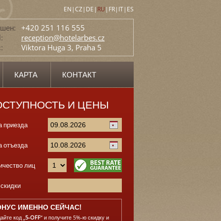
EN
|
CZ
|
DE
|
RU
|
FR
|
IT
|
ES
шен:
+420 251 116 555
:
reception@hotelarbes.cz
:
Viktora Huga 3, Praha 5
КАРТА
КОНТАКТ
ОСТУПНОСТЬ И ЦЕНЫ
а приезда
а отъезда
ичество лиц
 скидки
ОНУС ИМЕННО СЕЙЧАС!
айте код „
5-OFF
“ и получите 5%-ю скидку и