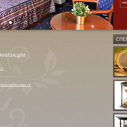
на
СПЕ
ГАНИЗАЦИИ
cz
l-austriasuites.cz