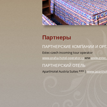
Партнеры
ПАРТНЕРСКИЕ КОМПАНИИ И ОР
Estec-czech incoming tour operator
www.praha-hotel-operator.cz
или
www.estec.
ПАРТНЕРСКИЙ ОТЕЛЬ
ApartHotel Austria Suites *** |
www.aparthote