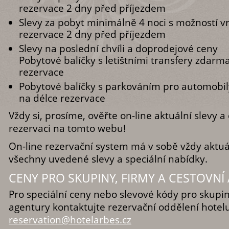
rezervace 2 dny před příjezdem
Slevy za pobyt minimálně 4 noci s možností v
rezervace 2 dny před příjezdem
Slevy na poslední chvíli a doprodejové ceny
Pobytové balíčky s letištními transfery zdarma
rezervace
Pobytové balíčky s parkováním pro automobily
na délce rezervace
Vždy si, prosíme, ověřte on-line aktuální slevy 
rezervaci na tomto webu!
On-line rezervační system má v sobě vždy aktu
všechny uvedené slevy a speciální nabídky.
CENY PRO SKUPINY, FIRMY A CESTOVN
Pro speciální ceny nebo slevové kódy pro skupin
agentury kontaktujte rezervační oddělení hotelu
reservation@hotelarbes.cz