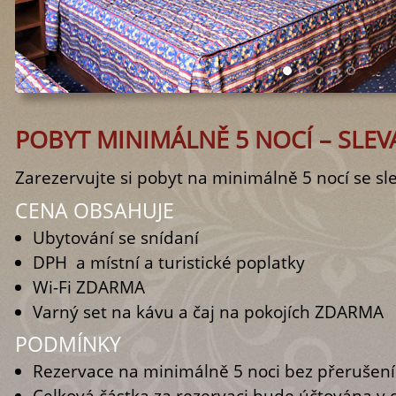
POBYT MINIMÁLNĚ 5 NOCÍ – SLEV
Zarezervujte si pobyt na minimálně 5 nocí se sl
CENA OBSAHUJE
Ubytování se snídaní
DPH a místní a turistické poplatky
Wi-Fi ZDARMA
Varný set na kávu a čaj na pokojích ZDARMA
PODMÍNKY
Rezervace na minimálně 5 noci bez přerušení
Celková částka za rezervaci bude účtována v 